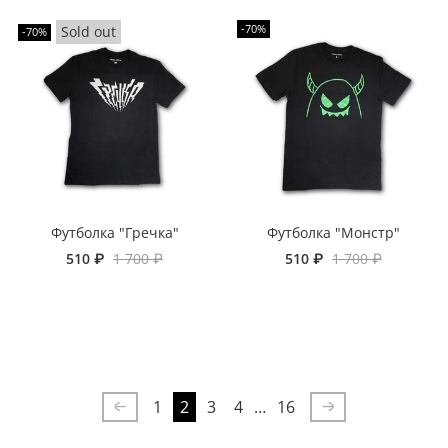
-70%
-70%
Футболка "Гречка"
Футболка "Монстр"
510 ₽
1 700 ₽
510 ₽
1 700 ₽
1
2
3
4
…
16